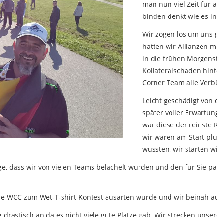
man nun viel Zeit für a
binden denkt wie es in 
Wir zogen los um uns 
hatten wir Allianzen 
in die frühen Morgen
Kollateralschaden hint
Corner Team alle Verb
Leicht geschädigt von 
später voller Erwartun
war diese der reinste R
wir waren am Start plu
wussten, wir starten w
olge, dass wir von vielen Teams belächelt wurden und den für Si
die WCC zum Wet-T-shirt-Kontest ausarten würde und wir beinah 
drastisch an da es nicht viele gute Plätze gab. Wir strecken unser