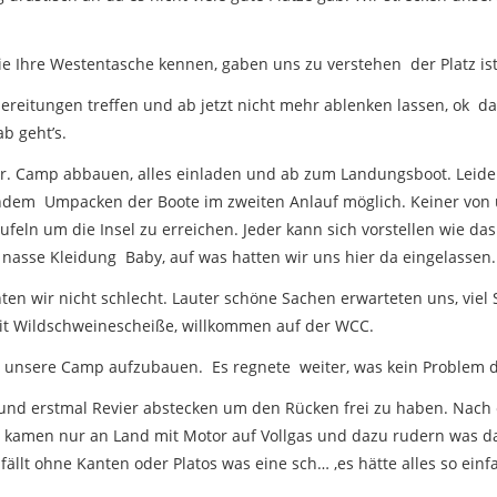
 Ihre Westentasche kennen, gaben uns zu verstehen der Platz ist 
bereitungen treffen und ab jetzt nicht mehr ablenken lassen, ok d
b geht’s.
. Camp abbauen, alles einladen und ab zum Landungsboot. Leider 
chdem Umpacken der Boote im zweiten Anlauf möglich. Keiner von u
eln um die Insel zu erreichen. Jeder kann sich vorstellen wie das
 nasse Kleidung Baby, auf was hatten wir uns hier da eingelassen.
en wir nicht schlecht. Lauter schöne Sachen erwarteten uns, vie
mit Wildschweinescheiße, willkommen auf der WCC.
n unsere Camp aufzubauen. Es regnete weiter, was kein Problem da
t und erstmal Revier abstecken um den Rücken frei zu haben. Nach
r kamen nur an Land mit Motor auf Vollgas und dazu rudern was das
ällt ohne Kanten oder Platos was eine sch… ,es hätte alles so einf