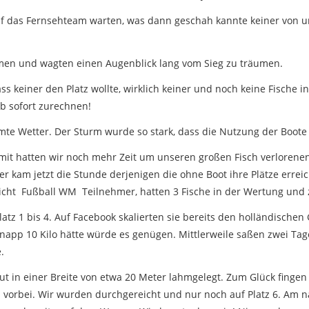
 das Fernsehteam warten, was dann geschah kannte keiner von uns, 
mmen und wagten einen Augenblick lang vom Sieg zu träumen.
ss keiner den Platz wollte, wirklich keiner und noch keine Fisch
ab sofort zurechnen!
e Wetter. Der Sturm wurde so stark, dass die Nutzung der Boote
omit hatten wir noch mehr Zeit um unseren großen Fisch verlorenen
 kam jetzt die Stunde derjenigen die ohne Boot ihre Plätze erre
 nicht Fußball WM Teilnehmer, hatten 3 Fische in der Wertung und 
tz 1 bis 4. Auf Facebook skalierten sie bereits den holländischen 
knapp 10 Kilo hätte würde es genügen. Mittlerweile saßen zwei Tag
.
aut in einer Breite von etwa 20 Meter lahmgelegt. Zum Glück fing
 vorbei. Wir wurden durchgereicht und nur noch auf Platz 6. Am n