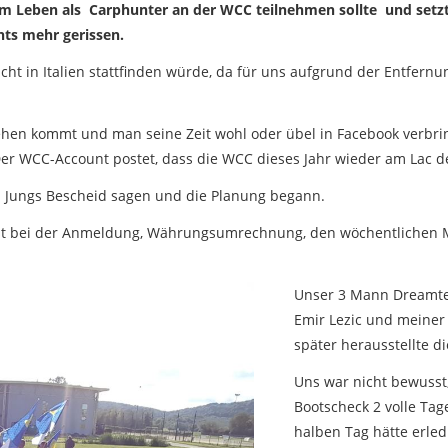
m Leben als Carphunter an der WCC teilnehmen sollte und setzt
hts mehr gerissen.
t in Italien stattfinden würde, da für uns aufgrund der Entfernu
sehen kommt und man seine Zeit wohl oder übel in Facebook verbr
r WCC-Account postet, dass die WCC dieses Jahr wieder am Lac de
en Jungs Bescheid sagen und die Planung begann.
t bei der Anmeldung, Währungsumrechnung, den wöchentlichen Mai
Unser 3 Mann Dreamtea
Emir Lezic und meiner
später herausstellte d
Uns war nicht bewusst,
Bootscheck 2 volle Tag
halben Tag hätte erled