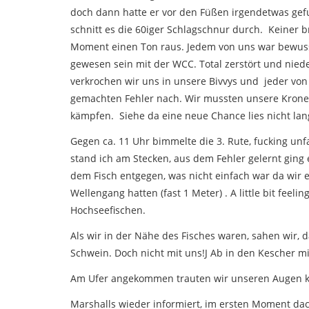
doch dann hatte er vor den Füßen irgendetwas gef
schnitt es die 60iger Schlagschnur durch. Keiner 
Moment einen Ton raus. Jedem von uns war bewuss
gewesen sein mit der WCC. Total zerstört und nie
verkrochen wir uns in unsere Bivvys und jeder von
gemachten Fehler nach. Wir mussten unsere Krone 
kämpfen. Siehe da eine neue Chance lies nicht lan
Gegen ca. 11 Uhr bimmelte die 3. Rute, fucking unf
stand ich am Stecken, aus dem Fehler gelernt ging 
dem Fisch entgegen, was nicht einfach war da wir
Wellengang hatten (fast 1 Meter) . A little bit feeli
Hochseefischen.
Als wir in der Nähe des Fisches waren, sahen wir, 
Schwein. Doch nicht mit uns!J Ab in den Kescher mi
Am Ufer angekommen trauten wir unseren Augen ka
Marshalls wieder informiert, im ersten Moment dach