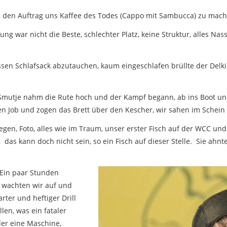
o, den Auftrag uns Kaffee des Todes (Cappo mit Sambucca) zu ma
ung war nicht die Beste, schlechter Platz, keine Struktur, alles 
en Schlafsack abzutauchen, kaum eingeschlafen brüllte der Delkim l
o-Smutje nahm die Rute hoch und der Kampf begann, ab ins Boot u
n Job und zogen das Brett über den Kescher, wir sahen im Schein d
egen, Foto, alles wie im Traum, unser erster Fisch auf der WCC und
das kann doch nicht sein, so ein Fisch auf dieser Stelle. Sie ahn
 Ein paar Stunden
s wachten wir auf und
rter und heftiger Drill
len, was ein fataler
eder eine Maschine,