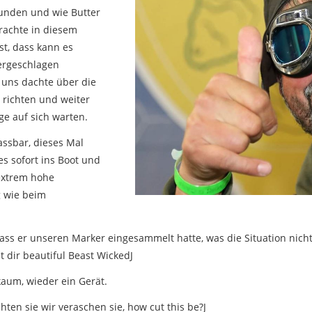
unden und wie Butter
brachte in diesem
t, dass kann es
dergeschlagen
 uns dachte über die
richten und weiter
ge auf sich warten.
assbar, dieses Mal
es sofort ins Boot und
 extrem hohe
ng wie beim
dass er unseren Marker eingesammelt hatte, was die Situation nich
t dir beautiful Beast WickedJ
um, wieder ein Gerät.
ten sie wir veraschen sie, how cut this be?J