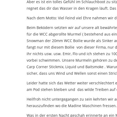
Aber es ist ein tolles Gefühl im Schlauchboot zu s
regnet das dir das Wasser in den Kragen läuft. Das
Nach dem Motto: Viel Feind viel Ehre nahmen wir 
Beim Beködern setzten wir auf unsere alt bewährt
für die WCC abgerollte Murmel ( bestehend aus ein
Snowman der 20mm WCC Boilie wurde als Sinker ang
fangt nur mit diesem Boilie von dieser Firma, nur d
ihr nichts usw. usw. Emir, Flo und ich stehen zu 1
vorbei schwimmen. Unsere Murmeln gehören zu den 
Carp Corner Stickmix, Liquid und Baitsmoke . Waru
sicher, dass uns Wind und Wellen sonst einen Str
Leider hatte sich das Wetter weiter verschlechter
am Pod stehen bleiben und das wilde Treiben auf
Heilfroh nicht untergegangen zu sein kehrten wir 
herauszufinden wo die Madine Maschinen fressen.
Was in der ersten Nacht geschah erinnerte an ein