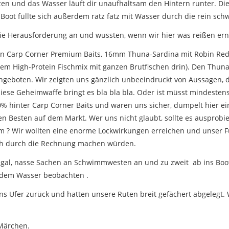
itzen und das Wasser läuft dir unaufhaltsam den Hintern runter. Di
 Boot füllte sich außerdem ratz fatz mit Wasser durch die rein s
die Herausforderung an und wussten, wenn wir hier was reißen e
en Carp Corner Premium Baits, 16mm Thuna-Sardina mit Robin Red, 
em High-Protein Fischmix mit ganzen Brutfischen drin). Den Thuna
eboten. Wir zeigten uns gänzlich unbeeindruckt von Aussagen, d
iese Geheimwaffe bringt es bla bla bla. Oder ist müsst mindestens so
00% hinter Carp Corner Baits und waren uns sicher, dümpelt hier e
Besten auf dem Markt. Wer uns nicht glaubt, sollte es ausprobie
m ? Wir wollten eine enorme Lockwirkungen erreichen und unser Fu
ich durch die Rechnung machen würden.
t egal, nasse Sachen an Schwimmwesten an und zu zweit ab ins Bo
 dem Wasser beobachten .
ans Ufer zurück und hatten unsere Ruten breit gefächert abgelegt.
 Märchen.