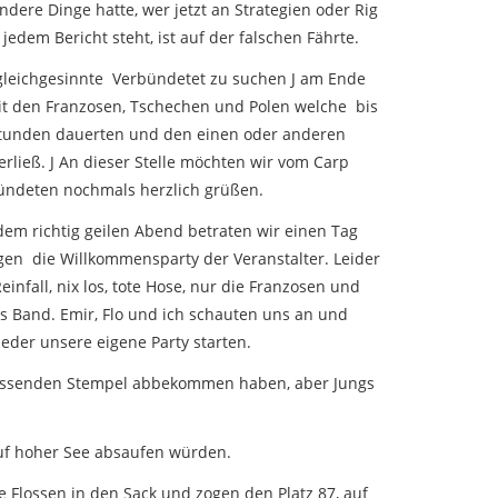
ndere Dinge hatte, wer jetzt an Strategien oder Rig
jedem Bericht steht, ist auf der falschen Fährte.
gleichgesinnte Verbündetet zu suchen J am Ende
mit den Franzosen, Tschechen und Polen welche bis
stunden dauerten und den einen oder anderen
erließ. J An dieser Stelle möchten wir vom Carp
ündeten nochmals herzlich grüßen.
dem richtig geilen Abend betraten wir einen Tag
gen die Willkommensparty der Veranstalter. Leider
einfall, nix los, tote Hose, nur die Franzosen und
s Band. Emir, Flo und ich schauten uns an und
ieder unsere eigene Party starten.
e passenden Stempel abbekommen haben, aber Jungs
auf hoher See absaufen würden.
e Flossen in den Sack und zogen den Platz 87, auf