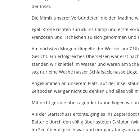
der Insel.
Die Mimik unserer Verbündeten, die den Madine wie
Egal, Krone richten zurück ins Camp und erste Vor
Franzosen und Tschechen zu sich genommen und a
Am nächsten Morgen klingelte der Wecker um 7 Uhr
Gesicht. Ein erfolgreiches Übersetzen war erst na
standen wir knietief im Wasser und waren am Schauf
sag nur eine Woche nasser Schlafsack, nasse Liege,
Angekommen an unserem Platz auf der Insel staunt
Zeltboden war gar nicht zu denken und alles voll 
Mit nicht gerade überragender Laune fingen wir a
Als der Startschuss ertönte, ging es ins Zepterboo
Batterie durch den völlig überlasteten E-Motor (wi
im See überall gleich war und nur ganz langsam abf